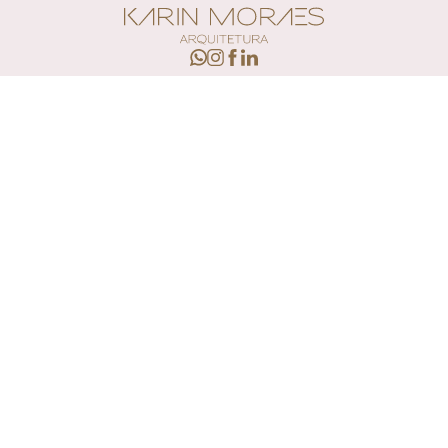
HOME
PORTFÓLIO DE PROJETOS
RESIDENCIAL
interiores residencial
casas praianas e serranas
residências
áreas condominiais
COMERCIAL
clínicas e consultórios
corporativos
mostras e revistas
ESCRITÓRIO DE ARQUITETURA
CONTATO
+51 3103 3999
+51 99986 6838